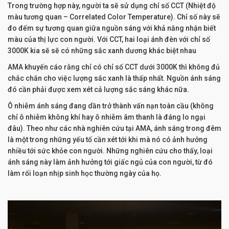
Trong trường hợp này, người ta sẽ sử dụng chỉ số CCT (Nhiệt độ
màu tương quan – Correlated Color Temperature). Chỉ số này sẽ
đo đếm sự tương quan giữa nguồn sáng với khả năng nhận biết
màu của thị lực con người. Với CCT, hai loại ánh đèn với chỉ số
3000K kia sẽ sẽ có những sắc xanh dương khác biệt nhau
AMA khuyến cáo rằng chỉ có chỉ số CCT dưới 3000K thì không đủ
chắc chắn cho việc lượng sắc xanh là thấp nhất. Nguồn ánh sáng
đó cần phải được xem xét cả lượng sắc sáng khác nữa.
Ô nhiễm ánh sáng đang dần trở thành vấn nạn toàn cầu (không
chỉ ô nhiễm không khí hay ô nhiễm âm thanh là đáng lo ngại
đâu). Theo như các nhà nghiên cứu tại AMA, ánh sáng trong đêm
là một trong những yếu tố cần xét tới khi mà nó có ảnh hưởng
nhiều tới sức khỏe con người. Những nghiên cứu cho thấy, loại
ánh sáng này làm ảnh hưởng tới giấc ngủ của con người, từ đó
làm rối loạn nhịp sinh học thường ngày của họ.