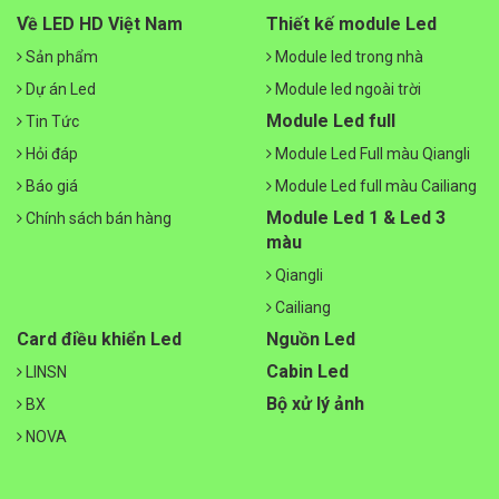
Về LED HD Việt Nam
Thiết kế module Led
Sản phẩm
Module led trong nhà
Dự án Led
Module led ngoài trời
Module Led full
Tin Tức
Hỏi đáp
Module Led Full màu Qiangli
Báo giá
Module Led full màu Cailiang
Module Led 1 & Led 3
Chính sách bán hàng
màu
Qiangli
Cailiang
Card điều khiển Led
Nguồn Led
Cabin Led
LINSN
Bộ xử lý ảnh
BX
NOVA