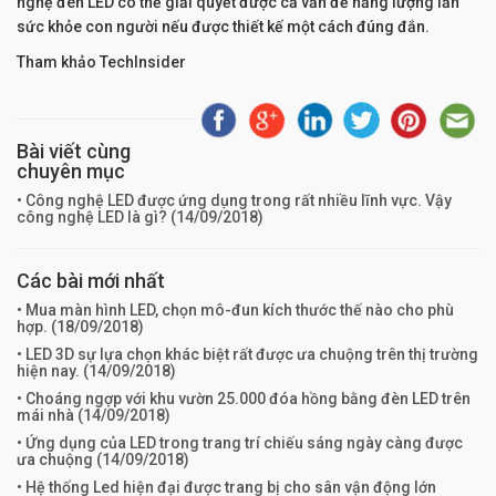
nghệ đèn LED có thể giải quyết được cả vấn đề năng lượng lẫn
sức khỏe con người nếu được thiết kế một cách đúng đắn.
Tham khảo TechInsider
Bài viết cùng
chuyên mục
• Công nghệ LED được ứng dụng trong rất nhiều lĩnh vực. Vậy
công nghệ LED là gì? (
14/09/2018
)
Các bài mới nhất
• Mua màn hình LED, chọn mô-đun kích thước thế nào cho phù
hợp. (
18/09/2018
)
• LED 3D sự lựa chọn khác biệt rất được ưa chuộng trên thị trường
hiện nay. (
14/09/2018
)
• Choáng ngợp với khu vườn 25.000 đóa hồng bằng đèn LED trên
mái nhà (
14/09/2018
)
• Ứng dụng của LED trong trang trí chiếu sáng ngày càng được
ưa chuộng (
14/09/2018
)
• Hệ thống Led hiện đại được trang bị cho sân vận động lớn