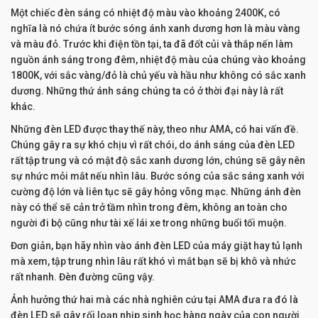
Một chiếc đèn sáng có nhiệt độ màu vào khoảng 2400K, có
nghĩa là nó chứa ít bước sóng ánh xanh dương hơn là màu vàng
và màu đỏ. Trước khi điện tồn tại, ta đã đốt củi và thắp nến làm
nguồn ánh sáng trong đêm, nhiệt độ màu của chúng vào khoảng
1800K, với sắc vàng/đỏ là chủ yếu và hầu như không có sắc xanh
dương. Những thứ ánh sáng chúng ta có ở thời đại này là rất
khác.
Những đèn LED được thay thế này, theo như AMA, có hai vấn đề.
Chúng gây ra sự khó chịu vì rất chói, do ánh sáng của đèn LED
rất tập trung và có mật độ sắc xanh dương lớn, chúng sẽ gây nên
sự nhức mỏi mắt nếu nhìn lâu. Bước sóng của sắc sáng xanh với
cường độ lớn và liên tục sẽ gây hỏng võng mạc. Những ánh đèn
này có thể sẽ cản trở tầm nhìn trong đêm, không an toàn cho
người đi bộ cũng như tài xế lái xe trong những buổi tối muộn.
Đơn giản, bạn hãy nhìn vào ánh đèn LED của máy giặt hay tủ lạnh
mà xem, tập trung nhìn lâu rất khó vì mắt bạn sẽ bị khô và nhức
rất nhanh. Đèn đường cũng vậy.
Ảnh hưởng thứ hai mà các nhà nghiên cứu tại AMA đưa ra đó là
đèn LED sẽ gây rối loạn nhịp sinh học hàng ngày của con người.