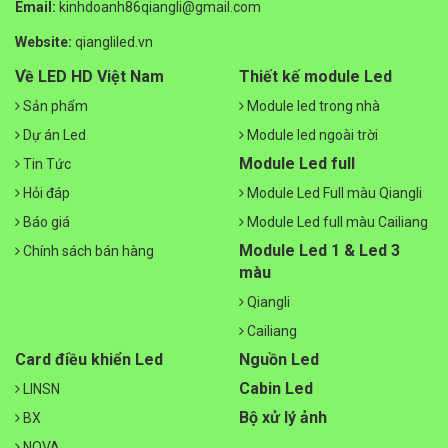
Email:
kinhdoanh86qiangli@gmail.com
Website:
qiangliled.vn
Về LED HD Việt Nam
Thiết kế module Led
Sản phẩm
Module led trong nhà
Dự án Led
Module led ngoài trời
Module Led full
Tin Tức
Hỏi đáp
Module Led Full màu Qiangli
Báo giá
Module Led full màu Cailiang
Module Led 1 & Led 3
Chính sách bán hàng
màu
Qiangli
Cailiang
Card điều khiển Led
Nguồn Led
Cabin Led
LINSN
Bộ xử lý ảnh
BX
NOVA