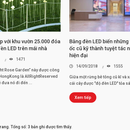
 với khu vườn 25.000 đóa
Bằng đèn LED biến những
èn LED trên mái nhà
ốc cũ kỹ thành tuyệt tác 
hiện đại
1471
14/09/2018
1555
ght Rose Garden” này được công
ại HongKong là AllRightReserved
Giữa một rừng bê tông cũ kĩ và x
ẽ đưa nó đi đến ...
cái cây được "độ đèn LED" tỏa sá
Xem tiếp
rang. Tổng số: 3 bản ghi được tìm thấy.