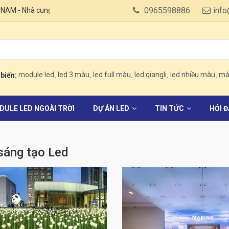
0965598886
info
 - Nhà cung cấp LED Qiang Li, Led quảng cáo, Module Led quảng cáo số
module led
led 3 màu
led full màu
led qiangli
led nhiều màu
màn
biến:
DULE LED NGOÀI TRỜI
DỰ ÁN LED
TIN TỨC
HỎI 
sáng tạo Led