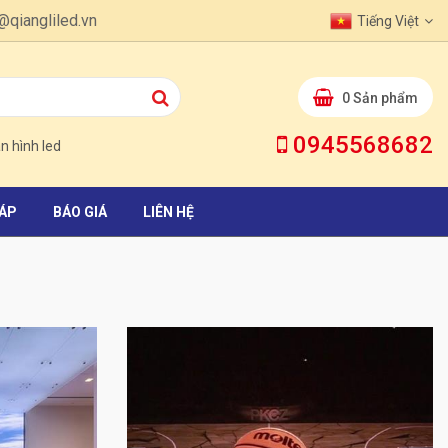
@qiangliled.vn
 1 Việt Nam.
Tiếng Việt
0
Sản phẩm
0945568682
 hình led
ĐÁP
BÁO GIÁ
LIÊN HỆ