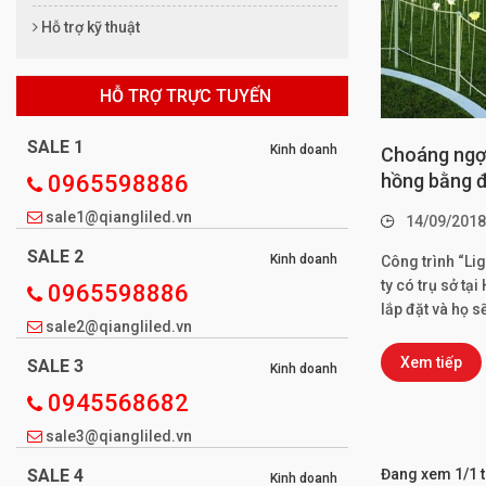
Hỗ trợ kỹ thuật
HỖ TRỢ TRỰC TUYẾN
SALE 1
Kinh doanh
Choáng ngợp
hồng bằng đ
0965598886
sale1@qiangliled.vn
14/09/2018
SALE 2
Kinh doanh
Công trình “Li
ty có trụ sở t
0965598886
lắp đặt và họ s
sale2@qiangliled.vn
Xem tiếp
SALE 3
Kinh doanh
0945568682
sale3@qiangliled.vn
Đang xem 1/1 t
SALE 4
Kinh doanh