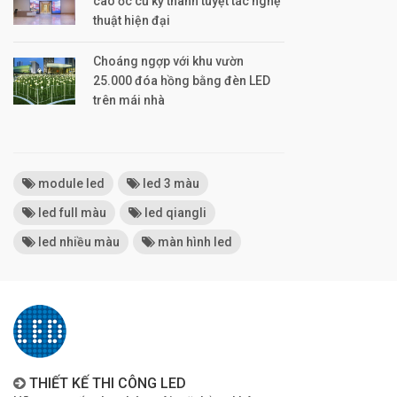
cao ốc cũ kỹ thành tuyệt tác nghệ
thuật hiện đại
Choáng ngợp với khu vườn
25.000 đóa hồng bằng đèn LED
trên mái nhà
module led
led 3 màu
led full màu
led qiangli
led nhiều màu
màn hình led
THIẾT KẾ THI CÔNG LED